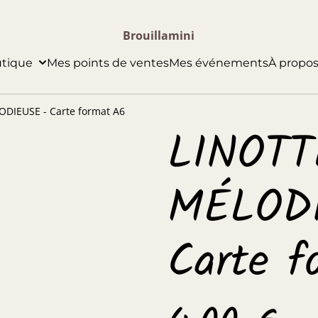
Brouillamini
utique
Mes points de ventes
Mes événements
­À propo
DIEUSE - Carte format A6
LINOTT
MÉLODI
Carte f