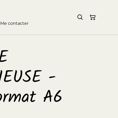
s
Me contacter
E
EUSE -
ormat A6