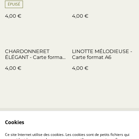
ÉPUISÉ
4,00 €
4,00 €
CHARDONNERET
LINOTTE MÉLODIEUSE -
ÉLÉGANT - Carte format
Carte format A6
A6
4,00 €
4,00 €
Cookies
Contactez-moi
Legal Terms
Politique de
Politique de
Ce site Internet utilise des cookies. Les cookies sont de petits fichiers qui
confidentialité
Cookies