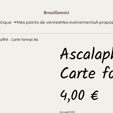
Brouillamini
utique
Mes points de ventes
Mes événements
­À propo
uffré - Carte format A6
Ascalap
Carte f
4,00 €
QUANTITÉ