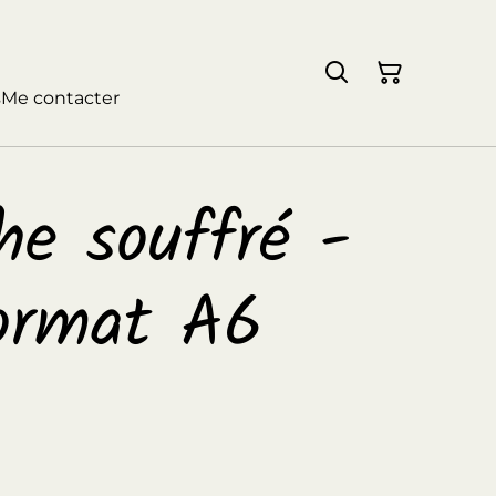
s
Me contacter
he souffré -
ormat A6