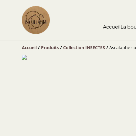
Accueil
La bo
Accueil
/
Produits
/
Collection INSECTES
/
Ascalaphe so