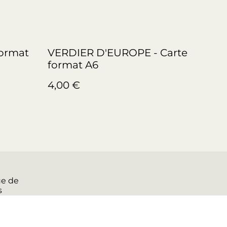
format
VERDIER D'EUROPE - Carte
format A6
4,00 €
ue de
s